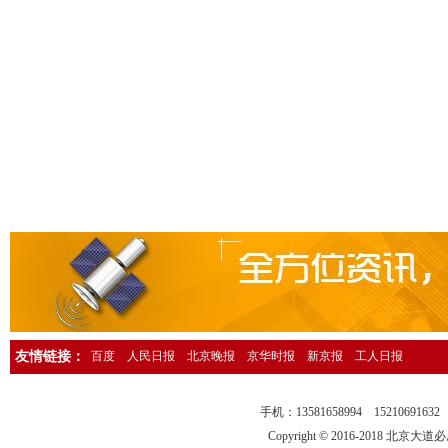
人民日报海外版资产转让公告登报，人民日报海外版广告刊登13581658
中国环境报广告登报，中国环境报广告部电话13581658994
检察日报法院公告登报，检察日报公告部电话13581658994
法制日报国有资产转让公告登报，法制日报资产转让广告登报13581658
经济日报社，经济日报广告登报电话13581658994
法制日报行政处罚公告登报，法制日报处罚公告刊登电话1358165899
中国证券报独董声明登报，中国证券报独立董事公告登报1358165899
法制晚报企业改制公告登报，法制晚报改制公告刊登电话1358165899
北京日报债务催收公告登报，北京日报银行催收公告登报1358165899
人民日报催收公告登报，人民日报债务催收公告登报电话1358165899
工人日报催收公告登报，工人日报债务催收公告登报13581658994
友情链接：
百度
人民日报
北京晚报
京华时报
新京报
工人日报
人民日报海外版送达公告登报，法院送达公告刊登热线13581658994
法制晚报行政处罚通知登报，法制晚报行政处罚公告刊登电话13581658
手机：13581658994 15210691
中华工商时报仲裁公告登报，中华工商时报仲裁委公告登报135816589
Copyright © 2016-2018 北京大道必