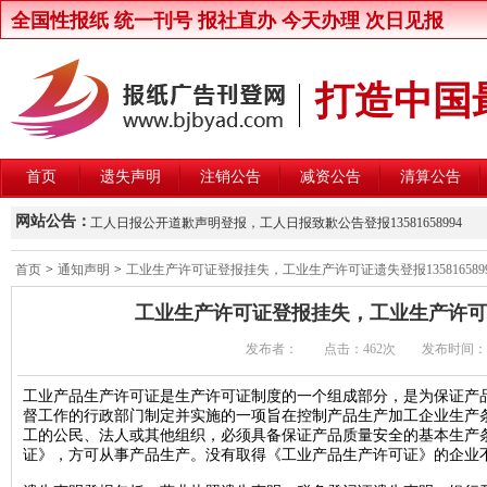
全国性报纸 统一刊号 报社直办 今天办理 次日见报
打造中国
首页
遗失声明
注销公告
减资公告
清算公告
新京报律师声明登报，新京报律师维权声明登报13581658994
网站公告：
工人日报公开道歉声明登报，工人日报致歉公告登报13581658994
楚雄州交通运输局关于公开遴选第三方安全监控建设与运营主体的公
首页
>
通知声明
>
工业生产许可证登报挂失，工业生产许可证遗失登报1358165899
北京晚报股东大会通知登报，北京晚报股东大会公告登报1358165899
工业生产许可证登报挂失，工业生产许可证遗失
中国商报股东会通知登报，中国商报股东会通知公告登报1358165899
发布者： 点击：
462次 发布时间：2016/
中国改革报资产处置公告登报，中国改革报资产转让公告登报13581658
北京青年报卫生行政处罚公告登报，北京青年报行政处罚通知登报135816
工业产品生产许可证是生产许可证制度的一个组成部分，是为保证产
督工作的行政部门制定并实施的一项旨在控制产品生产加工企业生产
北京日报卫生行政处罚公告登报，北京日报行政处罚通知登报13581658
工的公民、法人或其他组织，必须具备保证产品质量安全的基本生产
北京晨报卫生行政处罚公告登报，北京晨报行政处罚通知登报13581658
证》，方可从事产品生产。没有取得《工业产品生产许可证》的企业
中华工商时报维权公告登报，中华工商时报企业维权声明登报13581658