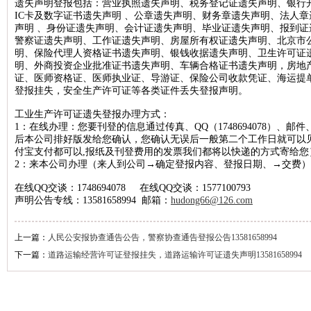
遗失声明登报包括：营业执照遗失声明、税务登记证遗失声明、银行
IC卡及数字证书遗失声明 、公章遗失声明、财务章遗失声明、法人
北京晚报税务稽查公告登报，北京晚报税务行政处罚公告刊登13581658
声明 、身份证遗失声明、会计证遗失声明、毕业证遗失声明、报到
新京报海关稽查公告登报，新京报海关稽查处罚公告登报1358165899
警察证遗失声明、工作证遗失声明、房屋所有权证遗失声明、北京市
明、保险代理人资格证书遗失声明、银钱收据遗失声明、卫生许可证
经济日报企业维权公告登报，经济日报维权声明登报13581658994
明、外商投资企业批准证书遗失声明、车辆合格证书遗失声明，房地
证、医师资格证、医师执业证、导游证、保险公司收款凭证、海运提
法制日报税务稽查公告登报，法制日报稽查公告刊登电话1358165899
登报挂失，安全生产许可证等各类证件丢失登报声明。
北京晚报建设行政处罚通知登报，北京晚报行政处罚广告登报13581658
工业生产许可证遗失登报办理方式：
北京晨报海关行政处罚公告登报，海关行政处罚通知公告1358165899
1：在线办理：您要刊登的信息通过传真、QQ（1748694078）、邮件、
后本公司排好版发给您确认，您确认无误后一般第二个工作日就可以
法制日报工商行政处罚公告登报，法制日报处罚公告刊登电话13581658
付宝支付都可以,报纸及刊登费用的发票我们都将以快递的方式寄给您
2：来本公司办理（来人到公司→确定登报内容、登报日期、→交费）
北京日报海关行政处罚公告登报，海关行政处罚通知登报1358165899
人民日报海外版资产处置公告登报，资产处置公告登报电话135816589
在线QQ交谈：1748694078 在线QQ交谈：1577100793
声明公告专线：13581658994 邮箱：
hudong66@126.com
经济日报土地使用权转让公告登报，经济日报土地转让刊登电话1358165
中国商报资产处置公告登报，中国商报资产转让公告登报1358165899
上一篇：
人民公安报协查通告公告，警察协查通告登报公告13581658994
北京日报税务稽查公告登报，北京日报税务稽查广告刊登1358165899
下一篇：
道路运输经营许可证登报挂失，道路运输许可证遗失声明13581658994
经济日报债权转让公告登报，经济日报债权转让广告登报1358165899
北京晚报海关稽查公告登报，北京晚报海关稽查处罚公告登报13581658
中华工商时报稽查公告登报，中华工商时报税务稽查广告登报13581658