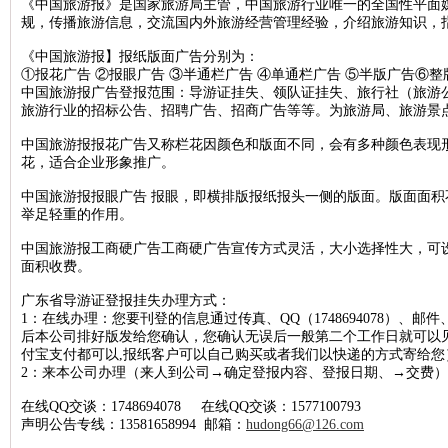
《中国旅游报》是国家旅游局主管，中国旅游行业唯一的全国性平面
规，传播旅游信息，交流国内外旅游经营管理经验，介绍旅游知识，
北京晚报税务稽查公告登报，北京晚报税务行政处罚公告刊登13581658
《中国旅游报】报纸版面广告分别为：
新京报海关稽查公告登报，新京报海关稽查处罚公告登报1358165899
①报花广告 ②报眼广告 ③半通栏广告 ④单通栏广告 ⑤半版广告⑥
经济日报企业维权公告登报，经济日报维权声明登报13581658994
中国旅游报广告登报范围：导游证挂失、领队证挂失、旅行社（旅游
旅游行业的招标公告、招聘广告、招商广告等等。为旅游局、旅游景
法制日报税务稽查公告登报，法制日报稽查公告刊登电话1358165899
中国旅游报报花广告又称栏花因颜色和版面不同，会有多种颜色表现
北京晚报建设行政处罚通知登报，北京晚报行政处罚广告登报13581658
花，适合企业形象推广。
北京晨报海关行政处罚公告登报，海关行政处罚通知公告1358165899
中国旅游报报眼广告 报眼，即横排版报纸报头一侧的版面。版面面
法制日报工商行政处罚公告登报，法制日报处罚公告刊登电话13581658
举足轻重的作用。
北京日报海关行政处罚公告登报，海关行政处罚通知登报1358165899
中国旅游报工商硬广告工商硬广告宣传方式灵活，大小选择性大，可
面积收费。
人民日报海外版资产处置公告登报，资产处置公告登报电话135816589
经济日报土地使用权转让公告登报，经济日报土地转让刊登电话1358165
广东省导游证登报挂失办理方式：
1：在线办理：您要刊登的信息通过传真、QQ（1748694078）、邮件、
中国商报资产处置公告登报，中国商报资产转让公告登报1358165899
后本公司排好版发给您确认，您确认无误后一般第二个工作日就可以
付宝支付都可以,报纸客户可以自己购买或者我们以快递的方式寄给您
北京日报税务稽查公告登报，北京日报税务稽查广告刊登1358165899
2：来本公司办理（来人到公司→确定登报内容、登报日期、→交费）
经济日报债权转让公告登报，经济日报债权转让广告登报1358165899
在线QQ交谈：1748694078 在线QQ交谈：1577100793
北京晚报海关稽查公告登报，北京晚报海关稽查处罚公告登报13581658
声明公告专线：13581658994 邮箱：
hudong66@126.com
中华工商时报稽查公告登报，中华工商时报税务稽查广告登报13581658