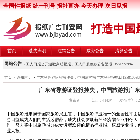
全国性报纸 统一刊号 报社直办 今天办理 次日见报
打造中国
首页
遗失声明
注销公告
减资公告
清算公告
新京报律师声明登报，新京报律师维权声明登报13581658994
网站公告：
工人日报公开道歉声明登报，工人日报致歉公告登报13581658994
楚雄州交通运输局关于公开遴选第三方安全监控建设与运营主体的公
首页
>
通知声明
>
广东省导游证登报挂失，中国旅游报广东省登报电话1358165899
北京晚报股东大会通知登报，北京晚报股东大会公告登报1358165899
广东省导游证登报挂失，中国旅游报广东省登报
中国商报股东会通知登报，中国商报股东会通知公告登报1358165899
发布者： 点击：
414次 发布时间：2016/1
中国改革报资产处置公告登报，中国改革报资产转让公告登报13581658
北京青年报卫生行政处罚公告登报，北京青年报行政处罚通知登报135816
中国旅游报隶属于国家旅游局主管，中国旅游行业唯一的全国性平面媒
游日益成为人们的生活必需品，成为社会发展新的经济增长点的今天
北京日报卫生行政处罚公告登报，北京日报行政处罚通知登报13581658
作，努力将中国旅游报办成受读者欢迎的精品行业报、权威专业报，
北京晨报卫生行政处罚公告登报，北京晨报行政处罚通知登报13581658
业大报。
中华工商时报维权公告登报，中华工商时报企业维权声明登报13581658