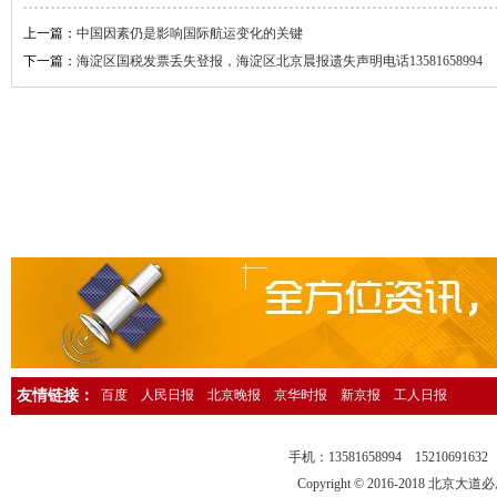
人民日报海外版资产转让公告登报，人民日报海外版广告刊登13581658
上一篇：
中国因素仍是影响国际航运变化的关键
下一篇：
海淀区国税发票丢失登报，海淀区北京晨报遗失声明电话13581658994
中国环境报广告登报，中国环境报广告部电话13581658994
检察日报法院公告登报，检察日报公告部电话13581658994
法制日报国有资产转让公告登报，法制日报资产转让广告登报13581658
经济日报社，经济日报广告登报电话13581658994
法制日报行政处罚公告登报，法制日报处罚公告刊登电话1358165899
中国证券报独董声明登报，中国证券报独立董事公告登报1358165899
法制晚报企业改制公告登报，法制晚报改制公告刊登电话1358165899
北京日报债务催收公告登报，北京日报银行催收公告登报1358165899
人民日报催收公告登报，人民日报债务催收公告登报电话1358165899
工人日报催收公告登报，工人日报债务催收公告登报13581658994
友情链接：
百度
人民日报
北京晚报
京华时报
新京报
工人日报
人民日报海外版送达公告登报，法院送达公告刊登热线13581658994
法制晚报行政处罚通知登报，法制晚报行政处罚公告刊登电话13581658
手机：13581658994 15210691
中华工商时报仲裁公告登报，中华工商时报仲裁委公告登报135816589
Copyright © 2016-2018 北京大道必