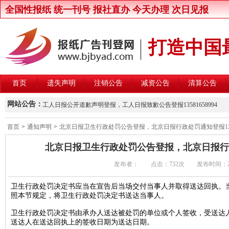
全国性报纸 统一刊号 报社直办 今天办理 次日见报
打造中国
首页
遗失声明
注销公告
减资公告
清算公告
新京报律师声明登报，新京报律师维权声明登报13581658994
网站公告：
工人日报公开道歉声明登报，工人日报致歉公告登报13581658994
楚雄州交通运输局关于公开遴选第三方安全监控建设与运营主体的公
首页
>
通知声明
>
北京日报卫生行政处罚公告登报，北京日报行政处罚通知登报13581
北京晚报股东大会通知登报，北京晚报股东大会公告登报1358165899
北京日报卫生行政处罚公告登报，北京日报行政处罚
中国商报股东会通知登报，中国商报股东会通知公告登报1358165899
发布者： 点击：
732次 发布时间：2018/
中国改革报资产处置公告登报，中国改革报资产转让公告登报13581658
北京青年报卫生行政处罚公告登报，北京青年报行政处罚通知登报135816
卫生行政处罚决定书应当在宣告后当场交付当事人并取得送达回执。
照本节规定，将卫生行政处罚决定书送达当事人。
北京日报卫生行政处罚公告登报，北京日报行政处罚通知登报13581658
北京晨报卫生行政处罚公告登报，北京晨报行政处罚通知登报13581658
卫生行政处罚决定书由承办人送达被处罚的单位或个人签收，受送达
送达人在送达回执上的签收日期为送达日期。
中华工商时报维权公告登报，中华工商时报企业维权声明登报13581658