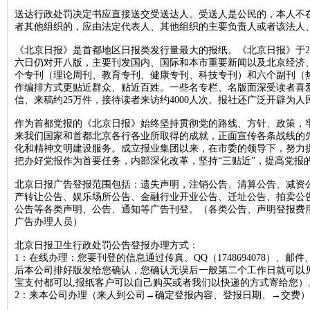
送达行政处罚决定书应直接送交受送达人。受送人是公民的，本人不
北京晚报税务稽查公告登报，北京晚报税务行政处罚公告刊登13581658
者其他组织的，应由法定代表人、其他组织的主要负责人或者该法人
新京报海关稽查公告登报，新京报海关稽查处罚公告登报1358165899
《北京日报》是首都地区日报类发行量最大的报纸。《北京日报》于2
经济日报企业维权公告登报，经济日报维权声明登报13581658994
六日仍对开八版，主要刊发国内、国际和本市重要新闻以及北京经济
个专刊（理论周刊、教育专刊、健康专刊、科技专刊）和六个副刊（
法制日报税务稽查公告登报，法制日报稽查公告刊登电话1358165899
作编排方式更贴近群众、贴近百姓。一些名专栏、名版面深受读者喜
信、来稿约25万件，接待读者来访约4000人次。报社还广泛开辟为
北京晚报建设行政处罚通知登报，北京晚报行政处罚广告登报13581658
北京晨报海关行政处罚公告登报，海关行政处罚通知公告1358165899
作为首都党报的《北京日报》始终坚持贯彻党的路线、方针、政策，
来我们国家和首都北京各行各业所取得的成就，正面宣传各条战线的
法制日报工商行政处罚公告登报，法制日报处罚公告刊登电话13581658
化和精神文明建设服务。成立报业集团以来，在市委的领导下，努力
把办好党报作为首要任务，内部深化改革，坚持“三贴近”，提高党报
北京日报海关行政处罚公告登报，海关行政处罚通知登报1358165899
北京日报广告登报范围包括：遗失声明，注销公告、清算公告、减资
人民日报海外版资产处置公告登报，资产处置公告登报电话135816589
产转让公告、娱乐场所公告、金融行业开业公告、迁址公告、拍卖公
经济日报土地使用权转让公告登报，经济日报土地转让刊登电话1358165
公告等各类声明、公告、通知等广告刊登。（各类公告、声明登报费
广告办理人员）
中国商报资产处置公告登报，中国商报资产转让公告登报1358165899
北京日报卫生行政处罚公告登报办理方式：
北京日报税务稽查公告登报，北京日报税务稽查广告刊登1358165899
1：在线办理：您要刊登的信息通过传真、QQ（1748694078）、邮件、
经济日报债权转让公告登报，经济日报债权转让广告登报1358165899
后本公司排好版发给您确认，您确认无误后一般第二个工作日就可以
宝支付都可以,报纸客户可以自己购买或者我们以快递的方式寄给您）
北京晚报海关稽查公告登报，北京晚报海关稽查处罚公告登报13581658
2：来本公司办理（来人到公司→确定登报内容、登报日期、→交费）
中华工商时报稽查公告登报，中华工商时报税务稽查广告登报13581658