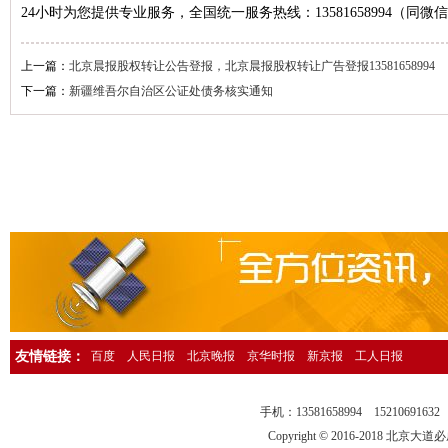
24小时为您提供专业服务，全国统一服务热线：13581658994（同微
人民日报海外版资产转让公告登报，人民日报海外版广告刊登13581658
中国环境报广告登报，中国环境报广告部电话13581658994
上一篇：
北京晨报股权转让公告登报，北京晨报股权转让广告登报13581658994
检察日报法院公告登报，检察日报公告部电话13581658994
下一篇：
新疆维吾尔自治区公证处债务核实通知
法制日报国有资产转让公告登报，法制日报资产转让广告登报13581658
经济日报社，经济日报广告登报电话13581658994
法制日报行政处罚公告登报，法制日报处罚公告刊登电话1358165899
中国证券报独董声明登报，中国证券报独立董事公告登报1358165899
法制晚报企业改制公告登报，法制晚报改制公告刊登电话1358165899
北京日报债务催收公告登报，北京日报银行催收公告登报1358165899
人民日报催收公告登报，人民日报债务催收公告登报电话1358165899
工人日报催收公告登报，工人日报债务催收公告登报13581658994
友情链接：
百度
人民日报
北京晚报
京华时报
新京报
工人日报
人民日报海外版送达公告登报，法院送达公告刊登热线13581658994
法制晚报行政处罚通知登报，法制晚报行政处罚公告刊登电话13581658
手机：13581658994 15210691
中华工商时报仲裁公告登报，中华工商时报仲裁委公告登报135816589
Copyright © 2016-2018 北京大道必