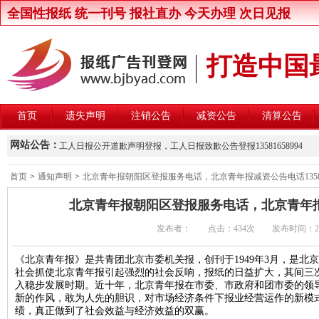
全国性报纸 统一刊号 报社直办 今天办理 次日见报
打造中国
首页
遗失声明
注销公告
减资公告
清算公告
新京报律师声明登报，新京报律师维权声明登报13581658994
网站公告：
工人日报公开道歉声明登报，工人日报致歉公告登报13581658994
楚雄州交通运输局关于公开遴选第三方安全监控建设与运营主体的公
首页
>
通知声明
>
北京青年报朝阳区登报服务电话，北京青年报减资公告电话135816
北京晚报股东大会通知登报，北京晚报股东大会公告登报1358165899
北京青年报朝阳区登报服务电话，北京青年报减资
中国商报股东会通知登报，中国商报股东会通知公告登报1358165899
发布者： 点击：
434次 发布时间：2016/1
中国改革报资产处置公告登报，中国改革报资产转让公告登报13581658
北京青年报卫生行政处罚公告登报，北京青年报行政处罚通知登报135816
《北京青年报》是共青团北京市委机关报，创刊于1949年3月，是北
社会抓使北京青年报引起强烈的社会反响，报纸的日益扩大，其间三次
北京日报卫生行政处罚公告登报，北京日报行政处罚通知登报13581658
入稳步发展时期。近十年，北京青年报在市委、市政府和团市委的领
北京晨报卫生行政处罚公告登报，北京晨报行政处罚通知登报13581658
新的作风，敢为人先的胆识，对市场经济条件下报业经营运作的新模
绩，真正做到了社会效益与经济效益的双赢。
中华工商时报维权公告登报，中华工商时报企业维权声明登报13581658