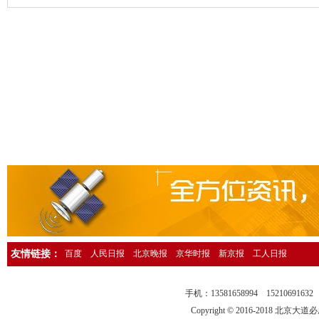
人民日报海外版资产转让公告登报，人民日报海外版广告刊登13581658
中国环境报广告登报，中国环境报广告部电话13581658994
检察日报法院公告登报，检察日报公告部电话13581658994
法制日报国有资产转让公告登报，法制日报资产转让广告登报13581658
经济日报社，经济日报广告登报电话13581658994
法制日报行政处罚公告登报，法制日报处罚公告刊登电话1358165899
中国证券报独董声明登报，中国证券报独立董事公告登报1358165899
法制晚报企业改制公告登报，法制晚报改制公告刊登电话1358165899
北京日报债务催收公告登报，北京日报银行催收公告登报1358165899
人民日报催收公告登报，人民日报债务催收公告登报电话1358165899
工人日报催收公告登报，工人日报债务催收公告登报13581658994
友情链接：
百度
人民日报
北京晚报
京华时报
新京报
工人日报
人民日报海外版送达公告登报，法院送达公告刊登热线13581658994
法制晚报行政处罚通知登报，法制晚报行政处罚公告刊登电话13581658
手机：13581658994 15210691
中华工商时报仲裁公告登报，中华工商时报仲裁委公告登报135816589
Copyright © 2016-2018 北京大道必