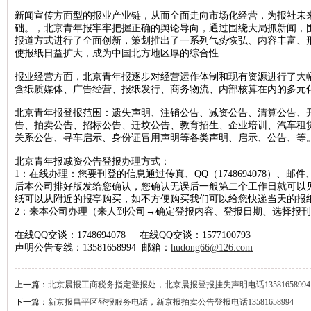
新闻宣传方面型的报业产业链，从而全面走向市场化经营，为报社未
北京晚报税务稽查公告登报，北京晚报税务行政处罚公告刊登13581658
础。，北京青年报牢牢把握正确的舆论导向，通过围绕大局抓新闻，
新京报海关稽查公告登报，新京报海关稽查处罚公告登报1358165899
报道方式进行了全面创新，策划推出了一系列气势恢弘、内容丰富、
使报纸日益扩大，成为中国北方地区厚的综合性
经济日报企业维权公告登报，经济日报维权声明登报13581658994
报业经营方面，北京青年报逐步对经营运作体制和现有资源进行了大幅
法制日报税务稽查公告登报，法制日报稽查公告刊登电话1358165899
含纸质媒体、广告经营、报纸发行、商务物流、内部核算在内的多元
北京晚报建设行政处罚通知登报，北京晚报行政处罚广告登报13581658
北京青年报登报范围：遗失声明、注销公告、减资公告、清算公告、
北京晨报海关行政处罚公告登报，海关行政处罚通知公告1358165899
告、拍卖公告、招标公告、迁坟公告、教育招生、企业培训、汽车租
关系公告、寻车启示、身份证冒用声明等各类声明、启示、公告、等
法制日报工商行政处罚公告登报，法制日报处罚公告刊登电话13581658
北京青年报减资公告登报办理方式：
北京日报海关行政处罚公告登报，海关行政处罚通知登报1358165899
1：在线办理：您要刊登的信息通过传真、QQ（1748694078）、邮件、
人民日报海外版资产处置公告登报，资产处置公告登报电话135816589
后本公司排好版发给您确认，您确认无误后一般第二个工作日就可以
纸可以从附近的报亭购买，如不方便购买我们可以给您快递当天的报
经济日报土地使用权转让公告登报，经济日报土地转让刊登电话1358165
2：来本公司办理（来人到公司→确定登报内容、登报日期、选择报
中国商报资产处置公告登报，中国商报资产转让公告登报1358165899
在线QQ交谈：1748694078 在线QQ交谈：1577100793
声明公告专线：13581658994 邮箱：
hudong66@126.com
北京日报税务稽查公告登报，北京日报税务稽查广告刊登1358165899
经济日报债权转让公告登报，经济日报债权转让广告登报1358165899
上一篇：
北京晨报工商税务指定登报处，北京晨报登报挂失声明电话13581658994
北京晚报海关稽查公告登报，北京晚报海关稽查处罚公告登报13581658
下一篇：
新京报昌平区登报服务电话，新京报拍卖公告登报电话13581658994
中华工商时报稽查公告登报，中华工商时报税务稽查广告登报13581658