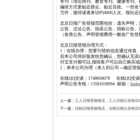
专刊（理论周刊、教育专刊、健康专刊、
编排方式更贴近群众、贴近百姓。一些名
北京晚报税务稽查公告登报，北京晚报税
万件，接待读者来访约4000人次。报社
新京报海关稽查公告登报，新京报海关稽查
北京日报广告登报范围包括：遗失声明，
经济日报企业维权公告登报，经济日报维权
公告、迁址公告、拍卖公告、招标公告、
（各类公告、声明登报费用一般按广告登
法制日报税务稽查公告登报，法制日报稽查
北京日报登报办理方式：
北京晚报建设行政处罚通知登报，北京晚
1：在线办理：您要刊登的信息通过传真、QQ（
北京晨报海关行政处罚公告登报，海关行政
后本公司排好版发给您确认，您确认无误
付宝支付都可以,报纸客户可以自己购买
法制日报工商行政处罚公告登报，法制日
2：来本公司办理（来人到公司→确定登
北京日报海关行政处罚公告登报，海关行政
在线QQ交谈：1748694078 在线QQ交谈：1
人民日报海外版资产处置公告登报，资产处
声明公告专线：13581658994 邮箱：
hudo
经济日报土地使用权转让公告登报，经济
上一篇：
工人日报登报电话，工人日报公告电话1358
中国商报资产处置公告登报，中国商报资产
下一篇：
法制日报登报电话，法制日报公告电话1358
北京日报税务稽查公告登报，北京日报税务
经济日报债权转让公告登报，经济日报债权
北京晚报海关稽查公告登报，北京晚报海
中华工商时报稽查公告登报，中华工商时