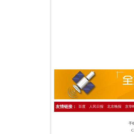
人民日报海外版资产转让公告登报，人民
中国环境报广告登报，中国环境报广告部电
检察日报法院公告登报，检察日报公告部电
法制日报国有资产转让公告登报，法制日
经济日报社，经济日报广告登报电话1358
法制日报行政处罚公告登报，法制日报处罚
中国证券报独董声明登报，中国证券报独立
法制晚报企业改制公告登报，法制晚报改制
北京日报债务催收公告登报，北京日报银行
人民日报催收公告登报，人民日报债务催收
工人日报催收公告登报，工人日报债务催收
友情链接：
百度
人民日报
北京晚报
京华
人民日报海外版送达公告登报，法院送达公
法制晚报行政处罚通知登报，法制晚报行
手机
中华工商时报仲裁公告登报，中华工商时报
C