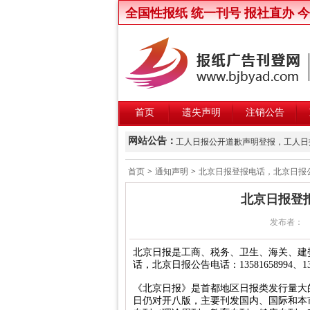
全国性报纸 统一刊号 报社直办 
首页
遗失声明
注销公告
新京报律师声明登报，新京报律师维权声明
网站公告：
工人日报公开道歉声明登报，工人日报致歉
楚雄州交通运输局关于公开遴选第三
首页
>
通知声明
>
北京日报登报电话，北京日报公告电
北京晚报股东大会通知登报，北京晚报股东
北京日报登报
中国商报股东会通知登报，中国商报股东会
发布者：
中国改革报资产处置公告登报，中国改革
北京青年报卫生行政处罚公告登报，北京
北京日报是工商、税务、卫生、海关、建
话，北京日报公告电话：13581658994、13
北京日报卫生行政处罚公告登报，北京日
北京晨报卫生行政处罚公告登报，北京晨
《北京日报》是首都地区日报类发行量大的
日仍对开八版，主要刊发国内、国际和本
中华工商时报维权公告登报，中华工商时