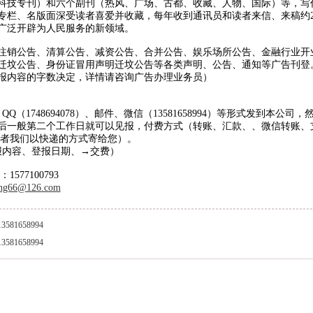
科技专刊）和六个副刊（热风、广场、古都、收藏、人物、国际）等，写
专栏、名版面深受读者喜爱并收藏，每年收到通讯员和读者来信、来稿约2
务行政处罚公告刊登13581658994
还广泛开辟为人民服务的新领域。
处罚公告登报13581658994
注销公告、清算公告、减资公告、合并公告、娱乐场所公告、金融行业开
声明登报13581658994
迁坟公告、身份证冒用声明迁坟公告等各类声明、公告、通知等广告刊登
报内容的字数决定，详情请咨询广告办理业务员）
公告刊登电话13581658994
报行政处罚广告登报13581658994
1748694078）、邮件、微信（13581658994）等形式发到本公司，
处罚通知公告13581658994
后一般第二个工作日就可以见报，付费方式（转账、汇款、、微信转账、
或者我们以快递的方式寄给您）。
报处罚公告刊登电话13581658994
报内容、登报日期、→交费）
处罚通知登报13581658994
577100793
置公告登报电话13581658994
ng66@126.com
日报土地转让刊登电话13581658994
1658994
转让公告登报13581658994
1658994
稽查广告刊登13581658994
转让广告登报13581658994
关稽查处罚公告登报13581658994
报税务稽查广告登报13581658994