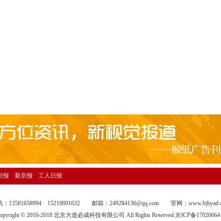
日报海外版广告刊登13581658994
话13581658994
话13581658994
报资产转让广告登报13581658994
1658994
公告刊登电话13581658994
董事公告登报13581658994
公告刊登电话13581658994
催收公告登报13581658994
公告登报电话13581658994
公告登报13581658994
时报
新京报
工人日报
告刊登热线13581658994
政处罚公告刊登电话13581658994
：13581658994 15210691632 邮箱：249284136@qq.com 官网：
www.bjbyad.
仲裁委公告登报13581658994
opyright © 2016-2018 北京大道必成科技有限公司 All Rights Reserved.
京ICP备1702066