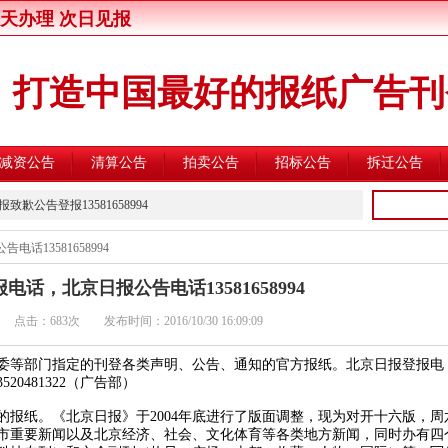
今天办理 次日见报
打造中国最好的报纸广告刊
减资公告
清算公告
拍卖公告
招标公告
拆迁公告
登报13581658994
公告登报13581658994
方安全监控建设与运营主体的公告
话13581658994
大会公告登报13581658994
电话，北京日报公告电话13581658994
通知公告登报13581658994
 点击：
683次 发布时间：2016/10/30 16:09:09
报资产转让公告登报13581658994
青年报行政处罚通知登报13581658994
委等部门指定的刊登各类声明、公告、通知的官方报纸。北京日报登报电
520481322（广告部）
报行政处罚通知登报13581658994
报行政处罚通知登报13581658994
报纸。《北京日报》于2004年底进行了版面调整，现为对开十六版，周
市重要新闻以及北京经济、社会、文化体育等各类地方新闻，同时办有四
报企业维权声明登报13581658994