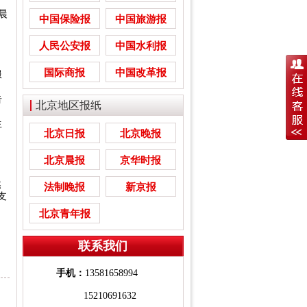
晨
中国保险报
中国旅游报
、
人民公安报
中国水利报
国际商报
中国改革报
服
告
北京地区报纸
生
北京日报
北京晚报
北京晨报
京华时报
然
法制晚报
新京报
支
北京青年报
联系我们
手机：
13581658994
15210691632