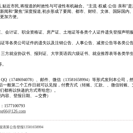
,贴近市民,将报道的时效性与可读性有机融合。“主流·权威·公信·亲和”是
务行政处罚公告刊登13581658994
新闻和“聚焦”深度报道,初步形成了要闻、都市、财经、文体、国际国内
读更加方便。
处罚公告登报13581658994
声明登报13581658994
证、会计证、职业资格证、房产证、土地证等各类个人证件遗失登报声明
公告刊登电话13581658994
码证等各类公司证件的遗失以及注销公告、人事公告、减资公告等各类公
报行政处罚广告登报13581658994
处罚通知公告13581658994
、三方就业协议书、报到证、大学英语四六级证书、就业推荐表等各类学
报处罚公告刊登电话13581658994
等。
处罚通知登报13581658994
置公告登报电话13581658994
1748694078）、邮件、微信（13581658994）等形式发到本公司，
后一般第二个工作日就可以见报，付费方式（转账、汇款、、微信转账、
日报土地转让刊登电话13581658994
我们都将以快递的方式寄给您）。
报内容、登报日期、→交费）
转让公告登报13581658994
1577100793
稽查广告刊登13581658994
ng66@126.com
转让广告登报13581658994
关稽查处罚公告登报13581658994
公告登报13581658994
报税务稽查广告登报13581658994