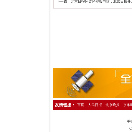
下一篇：
北京日报怀柔区登报电话，北京日报开户许可
人民日报海外版资产转让公告登报，人民
中国环境报广告登报，中国环境报广告部电
检察日报法院公告登报，检察日报公告部电
法制日报国有资产转让公告登报，法制日
经济日报社，经济日报广告登报电话1358
法制日报行政处罚公告登报，法制日报处罚
中国证券报独董声明登报，中国证券报独立
法制晚报企业改制公告登报，法制晚报改制
北京日报债务催收公告登报，北京日报银行
人民日报催收公告登报，人民日报债务催收
工人日报催收公告登报，工人日报债务催收
友情链接：
百度
人民日报
北京晚报
京华
人民日报海外版送达公告登报，法院送达公
法制晚报行政处罚通知登报，法制晚报行
手机
中华工商时报仲裁公告登报，中华工商时报
C