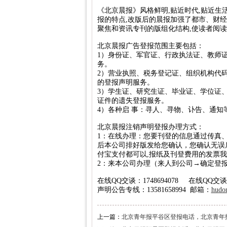
《北京晨报》风格鲜明,贴近时代,贴近生活
北京晚报税务稽查公告登报，北京晚报税
报的特点,改版后的晨报加强了都市、财经
聚焦和资讯专刊的版组化结构,使读者阅
新京报海关稽查公告登报，新京报海关稽查
经济日报企业维权公告登报，经济日报维权
北京晨报广告登报范围主要包括：
1）身份证、军官证、行政执法证、教师
法制日报税务稽查公告登报，法制日报稽查
务。
2）营业执照、税务登记证、组织机构代
北京晚报建设行政处罚通知登报，北京晚
的登报声明服务。
北京晨报海关行政处罚公告登报，海关行政
3）学生证、研究生证、毕业证、学位证
证件的遗失登报服务。
法制日报工商行政处罚公告登报，法制日
4）各种启 事：寻人、寻物、讣告、通知
北京日报海关行政处罚公告登报，海关行政
北京晨报注销声明登报办理方式：
人民日报海外版资产处置公告登报，资产处
1：在线办理：您要刊登的信息通过传真、QQ（
后本公司排好版发给您确认，您确认无误
经济日报土地使用权转让公告登报，经济
付宝支付都可以,报纸及刊登费用的发票
2：来本公司办理（来人到公司→确定登
中国商报资产处置公告登报，中国商报资产
在线QQ交谈：1748694078 在线QQ交谈：
北京日报税务稽查公告登报，北京日报税务
声明公告专线：13581658994 邮箱：
hudo
经济日报债权转让公告登报，经济日报债权
北京晚报海关稽查公告登报，北京晚报海
上一篇：
北京青年报平谷区登报电话，北京青年报清算
中华工商时报稽查公告登报，中华工商时