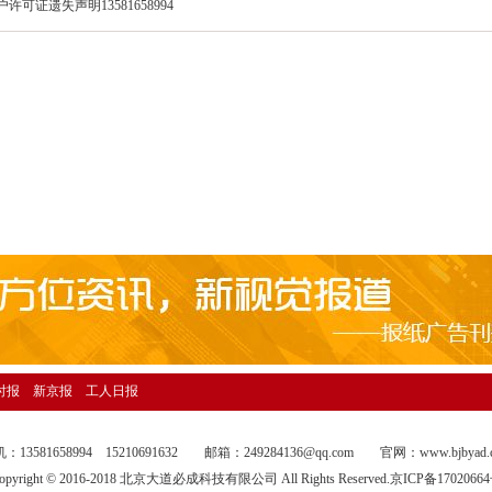
证遗失声明13581658994
日报海外版广告刊登13581658994
话13581658994
话13581658994
报资产转让广告登报13581658994
1658994
公告刊登电话13581658994
董事公告登报13581658994
公告刊登电话13581658994
催收公告登报13581658994
公告登报电话13581658994
公告登报13581658994
时报
新京报
工人日报
告刊登热线13581658994
政处罚公告刊登电话13581658994
：13581658994 15210691632 邮箱：249284136@qq.com 官网：
www.bjbyad.
仲裁委公告登报13581658994
opyright © 2016-2018 北京大道必成科技有限公司 All Rights Reserved.
京ICP备1702066