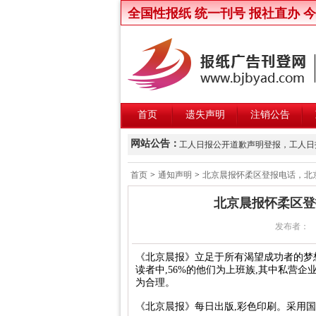
全国性报纸 统一刊号 报社直办 
首页
遗失声明
注销公告
新京报律师声明登报，新京报律师维权声明
网站公告：
工人日报公开道歉声明登报，工人日报致歉
楚雄州交通运输局关于公开遴选第三
首页
>
通知声明
>
北京晨报怀柔区登报电话，北京晨报
北京晚报股东大会通知登报，北京晚报股东
北京晨报怀柔区登报
中国商报股东会通知登报，中国商报股东会
发布者：
中国改革报资产处置公告登报，中国改革
北京青年报卫生行政处罚公告登报，北京
《北京晨报》立足于所有渴望成功者的梦想
读者中,56%的他们为上班族,其中私营企
北京日报卫生行政处罚公告登报，北京日
为合理。
北京晨报卫生行政处罚公告登报，北京晨
《北京晨报》每日出版,彩色印刷。采用国
中华工商时报维权公告登报，中华工商时