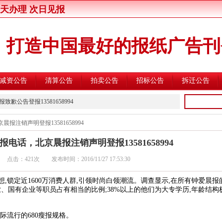
今天办理 次日见报
打造中国最好的报纸广告刊
减资公告
清算公告
拍卖公告
招标公告
拆迁公告
登报13581658994
公告登报13581658994
方安全监控建设与运营主体的公告
注销声明登报13581658994
大会公告登报13581658994
电话，北京晨报注销声明登报13581658994
通知公告登报13581658994
 点击：
421次 发布时间：2016/11/27 17:53:30
报资产转让公告登报13581658994
青年报行政处罚通知登报13581658994
,锁定近1600万消费人群,引领时尚白领潮流。调查显示,在所有钟爱晨报
业、国有企业等职员占有相当的比例;38%以上的他们为大专学历,年龄结构
报行政处罚通知登报13581658994
报行政处罚通知登报13581658994
际流行的680瘦报规格。
报企业维权声明登报13581658994