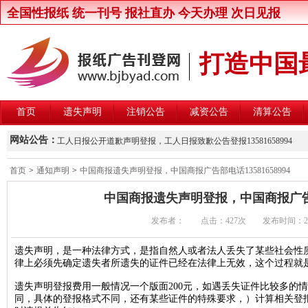
全国性报纸 统一刊号 报社直办 今天办理 次日见报
打造中国
首页
遗失声明
注销公告
减资公告
清算公告
新京报律师声明登报，新京报律师维权声明登报13581658994
网站公告：
工人日报公开道歉声明登报，工人日报致歉公告登报13581658994
楚雄州交通运输局关于公开遴选第三方安全监控建设与运营主体的公
首页
>
通知声明
>
中国商报遗失声明登报，中国商报广告部电话13581658994
北京晚报股东大会通知登报，北京晚报股东大会公告登报1358165899
中国商报遗失声明登报，中国商报广告部电话
中国商报股东会通知登报，中国商报股东会通知公告登报1358165899
发布者： 点击：
427次 发布时间：2017/1
中国改革报资产处置公告登报，中国改革报资产转让公告登报13581658
北京青年报卫生行政处罚公告登报，北京青年报行政处罚通知登报135816
遗失声明，是一种法律方式，是指自然人或者法人丢失了某些社会性
律上必须先确定遗失者所遗失的证件已经在法律上无效，这个过程就
北京日报卫生行政处罚公告登报，北京日报行政处罚通知登报13581658
北京晨报卫生行政处罚公告登报，北京晨报行政处罚通知登报13581658
遗失声明登报费用一般情况一个版面200元，如遇丢失证件比较多的
同，具体的登报格式不同，还有某些证件的特殊要求，）计算相关登
中华工商时报维权公告登报，中华工商时报企业维权声明登报13581658