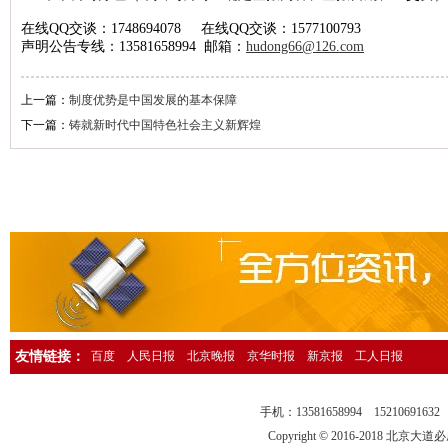
在线QQ交谈：1748694078 在线QQ交谈：1577100793
人民日报海外版资产转让公告登报，人民日报海外版广告刊登13581658
声明公告专线：13581658994 邮箱：
hudong66@126.com
中国环境报广告登报，中国环境报广告部电话13581658994
检察日报法院公告登报，检察日报公告部电话13581658994
上一篇：
制度优势是中国发展的基本保障
法制日报国有资产转让公告登报，法制日报资产转让广告登报13581658
下一篇：
铸就新时代中国特色社会主义新辉煌
经济日报社，经济日报广告登报电话13581658994
法制日报行政处罚公告登报，法制日报处罚公告刊登电话1358165899
中国证券报独董声明登报，中国证券报独立董事公告登报1358165899
法制晚报企业改制公告登报，法制晚报改制公告刊登电话1358165899
北京日报债务催收公告登报，北京日报银行催收公告登报1358165899
人民日报催收公告登报，人民日报债务催收公告登报电话1358165899
工人日报催收公告登报，工人日报债务催收公告登报13581658994
友情链接：
百度
人民日报
北京晚报
京华时报
新京报
工人日报
人民日报海外版送达公告登报，法院送达公告刊登热线13581658994
法制晚报行政处罚通知登报，法制晚报行政处罚公告刊登电话13581658
手机：13581658994 15210691
中华工商时报仲裁公告登报，中华工商时报仲裁委公告登报135816589
Copyright © 2016-2018 北京大道必