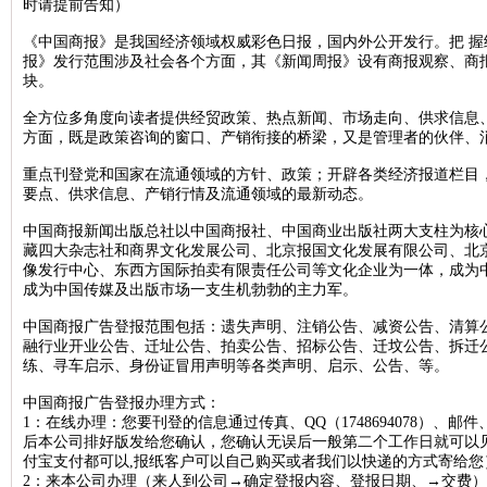
时请提前告知）
北京晚报税务稽查公告登报，北京晚报税务行政处罚公告刊登13581658
《中国商报》是我国经济领域权威彩色日报，国内外公开发行。把 
报》发行范围涉及社会各个方面，其《新闻周报》设有商报观察、商
新京报海关稽查公告登报，新京报海关稽查处罚公告登报1358165899
块。
经济日报企业维权公告登报，经济日报维权声明登报13581658994
全方位多角度向读者提供经贸政策、热点新闻、市场走向、供求信息
法制日报税务稽查公告登报，法制日报稽查公告刊登电话1358165899
方面，既是政策咨询的窗口、产销衔接的桥梁，又是管理者的伙伴、
北京晚报建设行政处罚通知登报，北京晚报行政处罚广告登报13581658
重点刊登党和国家在流通领域的方针、政策；开辟各类经济报道栏目
北京晨报海关行政处罚公告登报，海关行政处罚通知公告1358165899
要点、供求信息、产销行情及流通领域的最新动态。
法制日报工商行政处罚公告登报，法制日报处罚公告刊登电话13581658
中国商报新闻出版总社以中国商报社、中国商业出版社两大支柱为核
藏四大杂志社和商界文化发展公司、北京报国文化发展有限公司、北
北京日报海关行政处罚公告登报，海关行政处罚通知登报1358165899
像发行中心、东西方国际拍卖有限责任公司等文化企业为一体，成为
成为中国传媒及出版市场一支生机勃勃的主力军。
人民日报海外版资产处置公告登报，资产处置公告登报电话135816589
经济日报土地使用权转让公告登报，经济日报土地转让刊登电话1358165
中国商报广告登报范围包括：遗失声明、注销公告、减资公告、清算
融行业开业公告、迁址公告、拍卖公告、招标公告、迁坟公告、拆迁
中国商报资产处置公告登报，中国商报资产转让公告登报1358165899
练、寻车启示、身份证冒用声明等各类声明、启示、公告、等。
北京日报税务稽查公告登报，北京日报税务稽查广告刊登1358165899
中国商报广告登报办理方式：
经济日报债权转让公告登报，经济日报债权转让广告登报1358165899
1：在线办理：您要刊登的信息通过传真、QQ（1748694078）、邮件、
后本公司排好版发给您确认，您确认无误后一般第二个工作日就可以
北京晚报海关稽查公告登报，北京晚报海关稽查处罚公告登报13581658
付宝支付都可以,报纸客户可以自己购买或者我们以快递的方式寄给您
2：来本公司办理（来人到公司→确定登报内容、登报日期、→交费）
中华工商时报稽查公告登报，中华工商时报税务稽查广告登报13581658