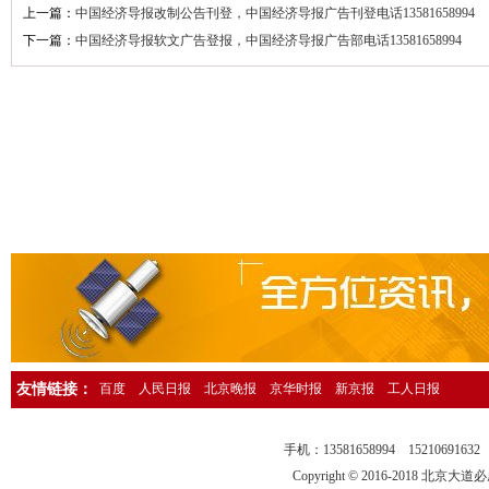
上一篇：
中国经济导报改制公告刊登，中国经济导报广告刊登电话13581658994
人民日报海外版资产转让公告登报，人民日报海外版广告刊登13581658
下一篇：
中国经济导报软文广告登报，中国经济导报广告部电话13581658994
中国环境报广告登报，中国环境报广告部电话13581658994
检察日报法院公告登报，检察日报公告部电话13581658994
法制日报国有资产转让公告登报，法制日报资产转让广告登报13581658
经济日报社，经济日报广告登报电话13581658994
法制日报行政处罚公告登报，法制日报处罚公告刊登电话1358165899
中国证券报独董声明登报，中国证券报独立董事公告登报1358165899
法制晚报企业改制公告登报，法制晚报改制公告刊登电话1358165899
北京日报债务催收公告登报，北京日报银行催收公告登报1358165899
人民日报催收公告登报，人民日报债务催收公告登报电话1358165899
工人日报催收公告登报，工人日报债务催收公告登报13581658994
友情链接：
百度
人民日报
北京晚报
京华时报
新京报
工人日报
人民日报海外版送达公告登报，法院送达公告刊登热线13581658994
法制晚报行政处罚通知登报，法制晚报行政处罚公告刊登电话13581658
手机：13581658994 15210691
中华工商时报仲裁公告登报，中华工商时报仲裁委公告登报135816589
Copyright © 2016-2018 北京大道必