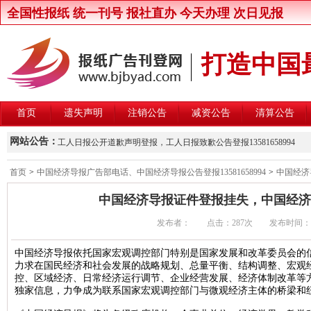
全国性报纸 统一刊号 报社直办 今天办理 次日见报
打造中国
首页
遗失声明
注销公告
减资公告
清算公告
新京报律师声明登报，新京报律师维权声明登报13581658994
网站公告：
工人日报公开道歉声明登报，工人日报致歉公告登报13581658994
楚雄州交通运输局关于公开遴选第三方安全监控建设与运营主体的公
首页
>
中国经济导报广告部电话、中国经济导报公告登报13581658994
>
中国经济导
北京晚报股东大会通知登报，北京晚报股东大会公告登报1358165899
中国经济导报证件登报挂失，中国经济导报电
中国商报股东会通知登报，中国商报股东会通知公告登报1358165899
发布者： 点击：
287次 发布时间：2016/
中国改革报资产处置公告登报，中国改革报资产转让公告登报13581658
北京青年报卫生行政处罚公告登报，北京青年报行政处罚通知登报135816
中国经济导报依托国家宏观调控部门特别是国家发展和改革委员会的
力求在国民经济和社会发展的战略规划、总量平衡、结构调整、宏观
北京日报卫生行政处罚公告登报，北京日报行政处罚通知登报13581658
控、区域经济、日常经济运行调节、企业经营发展、经济体制改革等
北京晨报卫生行政处罚公告登报，北京晨报行政处罚通知登报13581658
独家信息，力争成为联系国家宏观调控部门与微观经济主体的桥梁和
中华工商时报维权公告登报，中华工商时报企业维权声明登报13581658