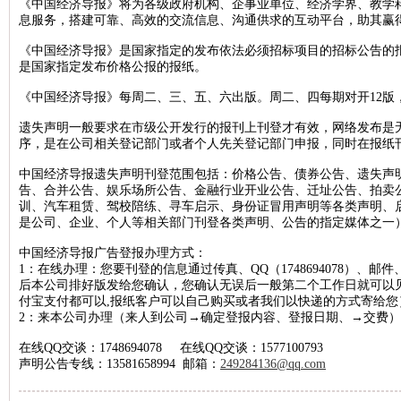
《中国经济导报》将为各级政府机构、企事业单位、经济学界、教学
息服务，搭建可靠、高效的交流信息、沟通供求的互动平台，助其赢
北京晚报税务稽查公告登报，北京晚报税务行政处罚公告刊登13581658
《中国经济导报》是国家指定的发布依法必须招标项目的招标公告的
新京报海关稽查公告登报，新京报海关稽查处罚公告登报1358165899
是国家指定发布价格公报的报纸。
经济日报企业维权公告登报，经济日报维权声明登报13581658994
《中国经济导报》每周二、三、五、六出版。周二、四每期对开12版
法制日报税务稽查公告登报，法制日报稽查公告刊登电话1358165899
遗失声明一般要求在市级公开发行的报刊上刊登才有效，网络发布是
北京晚报建设行政处罚通知登报，北京晚报行政处罚广告登报13581658
序，是在公司相关登记部门或者个人先关登记部门申报，同时在报纸
北京晨报海关行政处罚公告登报，海关行政处罚通知公告1358165899
中国经济导报遗失声明刊登范围包括：价格公告、债券公告、遗失声
法制日报工商行政处罚公告登报，法制日报处罚公告刊登电话13581658
告、合并公告、娱乐场所公告、金融行业开业公告、迁址公告、拍卖
训、汽车租赁、驾校陪练、寻车启示、身份证冒用声明等各类声明、
北京日报海关行政处罚公告登报，海关行政处罚通知登报1358165899
是公司、企业、个人等相关部门刊登各类声明、公告的指定媒体之一
人民日报海外版资产处置公告登报，资产处置公告登报电话135816589
中国经济导报广告登报办理方式：
经济日报土地使用权转让公告登报，经济日报土地转让刊登电话1358165
1：在线办理：您要刊登的信息通过传真、QQ（1748694078）、邮件、
后本公司排好版发给您确认，您确认无误后一般第二个工作日就可以
中国商报资产处置公告登报，中国商报资产转让公告登报1358165899
付宝支付都可以,报纸客户可以自己购买或者我们以快递的方式寄给您
2：来本公司办理（来人到公司→确定登报内容、登报日期、→交费）
北京日报税务稽查公告登报，北京日报税务稽查广告刊登1358165899
经济日报债权转让公告登报，经济日报债权转让广告登报1358165899
在线QQ交谈：1748694078 在线QQ交谈：1577100793
声明公告专线：13581658994 邮箱：
249284136@qq.com
北京晚报海关稽查公告登报，北京晚报海关稽查处罚公告登报13581658
中华工商时报稽查公告登报，中华工商时报税务稽查广告登报13581658